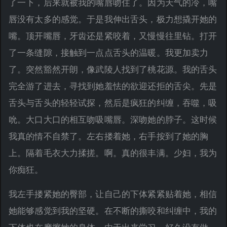
了一下，后来就被我的嘴唇吻住了。因为天气的冷，嘴
唇没有太多的感觉。于是我伸出舌头，极力想撬开她的
嘴。顶开嘴唇，牙齿还是紧咬着，又慢慢往里钻。打开
了一条缝隙，接触到一点点舌头的温暖。我更加卖力
了。突然豁然开朗，像武陵人找到了桃花源。我的舌头
完全游了进去，寻找到她羞怯的欲迎还拒的舌尖。先是
舌头与舌头的轻轻试探，然后是疯狂的纠缠，吞噬，吸
吮。大口大口的相互吻吸嘴唇。深吻她的脖子。这时候
我真的情不自禁了。左右搂着她，右手按到了她的胸
上。隔着毛衣大力揉搓。啊。真的很丰满。少妇，我为
你痴狂。
我左手搂紧她的臀部，让自己的下体紧紧贴着她，相信
她能够感觉到我的坚硬。在不断的撕咬和纠缠中，我的