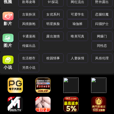
视频
欺辱凌辱
91探花
网红流出
野外露出
古装扮演
女优系列
可爱学生
恋腿狂魔
影片
风情旗袍
明星换脸
瑜伽裤
闷骚护士
卡通漫画
露出激情
唯美写真
网爆门
图片
传媒出品
同性恋
生活都市
校园情事
人妻纵情
风俗伦理
小说
另类小说