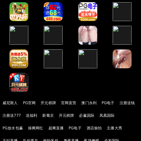
威尼斯人
PG官网
开元棋牌
官网直营
澳门永利
PG电子
注册送钱
注册送777
送福利
新葡京
开元棋牌
必赢国际
凤凰国际
PG放水包赢
操爽网红
超爽直播
PG电子
酒店偷拍
主播大秀
王妃直播
乱伦黄片
偷拍私处
趣夜直播
夜场嫩模
必发国际