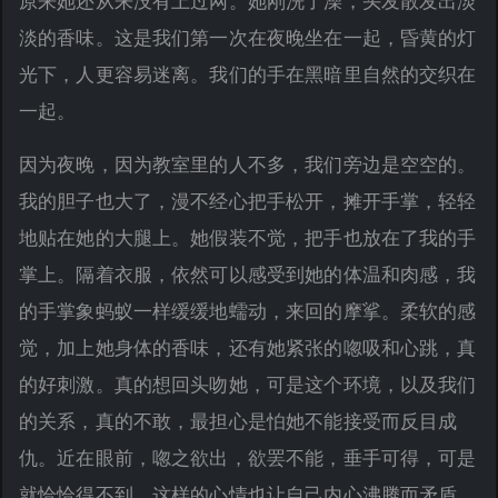
原来她还从来没有上过网。她刚洗了澡，头发散发出淡
淡的香味。这是我们第一次在夜晚坐在一起，昏黄的灯
光下，人更容易迷离。我们的手在黑暗里自然的交织在
一起。
因为夜晚，因为教室里的人不多，我们旁边是空空的。
我的胆子也大了，漫不经心把手松开，摊开手掌，轻轻
地贴在她的大腿上。她假装不觉，把手也放在了我的手
掌上。隔着衣服，依然可以感受到她的体温和肉感，我
的手掌象蚂蚁一样缓缓地蠕动，来回的摩挲。柔软的感
觉，加上她身体的香味，还有她紧张的唿吸和心跳，真
的好刺激。真的想回头吻她，可是这个环境，以及我们
的关系，真的不敢，最担心是怕她不能接受而反目成
仇。近在眼前，唿之欲出，欲罢不能，垂手可得，可是
就恰恰得不到。这样的心情也让自己内心沸腾而矛盾。