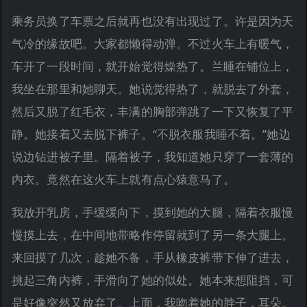
乘务员换了车票之后就再也没有出现过了。许是因为天
气冷的缘故吧。大家都懒得动弹。不过火车上有暖气，
车开了一段时间，就开始觉得燥热了。兰睡在铺位上，
我坐在那里和她聊天。她说觉得热了，就脱去了外套，
然后又脱了红毛衣，丰满的胸部弹跳了一下又恢复了平
静。她接着又去脱下裤子。“不脱衣服我睡不着。”她边
说边钻进被子里。隔着被子，我知道她只穿了一套薄的
内衣。竟然在这火车上就有点心猿意马了。
我放开乳房，手缓缓向下，摸到她的大腿，隔着衣服慢
慢摸上去，在中间地带略作停留就到了另一条大腿上。
来回摸了几次，趁她不备，手从橡皮裤带下伸了进去，
挑起三角内裤，手滑向了她的似处。她本来想阻挡，可
是好像突然又放弃了。上面，我吻着她的脖子，耳朵。