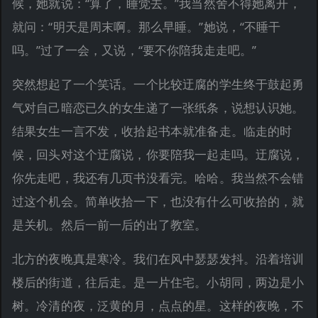
候，她就说：“算了，睡觉去。”我当然舍不得她离开，
就问：“明天是周末啊。那么早睡。”她说，“不睡干
吗。”过了一会，又说，“要不你陪我走走吧。”
突然想起了一个笑话。一个比较迂腐的学生终于鼓起勇
气对自己暗恋已久的女生递了一张纸条，说想认识她。
结果女生一言不发，收拾起书本就准备走。临走的时
候，回头对这个迂腐说，你要陪我一起走吗。迂腐说，
你先走吧，我还有几页书没看完。哈哈。我当然不会错
过这个机会。简单收拾一下，也没有什么可收拾的，就
是关机。然后一前一后的出了教室。
北方的夜晚真是寒冷。我们在风中瑟瑟发抖。沿着培训
楼后的街道，往后走。是一片住宅。小胡同，两边是小
树。冷清的夜，泛黄的月，点点的星。这样的夜晚，不