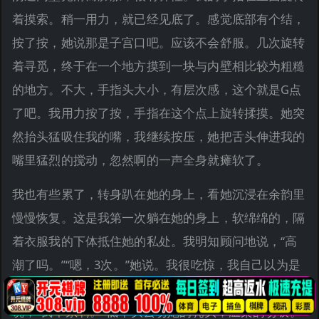
着摸索。稍一用力，就已经见底了。感觉底部有个结，
按了按，她说那是子宫口吧。应该不会舒服。几次旋转
着寻觅，终于在一个地方摸到一块与内壁相比较为粗糙
的地方。不大，手指头大小，有层次感，这个就是G点
了吧。我用力按了按，手指在这个点上旋转揉摸。她突
然抬头猛吸住我的嘴，我继续按压，她把舌头伸进我的
嘴里猛烈的搅动，忽然啊的一声全身就瘫软了。
我也有些累了，转身趴在她的身上，看她沉浸在余韵里
慢慢恢复。这是我第一次躺在她的身上，软绵绵的，隔
着衣服我的下体抵住她的私处。我明知顾问地说，“高
潮了吗。”“嗯，3次。”她说。我很吃惊，我自己以为是
2次。我说，“还要吗。”她说，“怕你太累了。”我
说，“我不累啊。”低下头去吻她的乳头，温柔的吻吸。