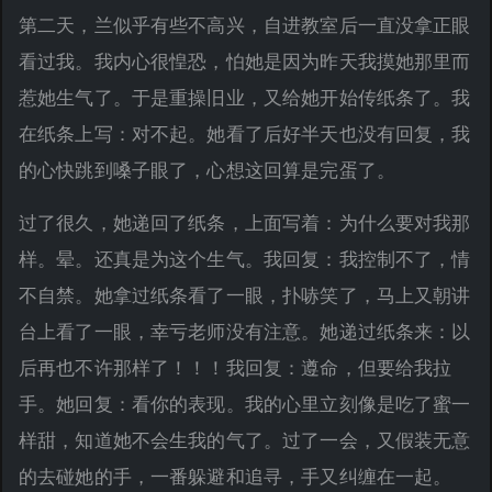
第二天，兰似乎有些不高兴，自进教室后一直没拿正眼
看过我。我内心很惶恐，怕她是因为昨天我摸她那里而
惹她生气了。于是重操旧业，又给她开始传纸条了。我
在纸条上写：对不起。她看了后好半天也没有回复，我
的心快跳到嗓子眼了，心想这回算是完蛋了。
过了很久，她递回了纸条，上面写着：为什么要对我那
样。晕。还真是为这个生气。我回复：我控制不了，情
不自禁。她拿过纸条看了一眼，扑哧笑了，马上又朝讲
台上看了一眼，幸亏老师没有注意。她递过纸条来：以
后再也不许那样了！！！我回复：遵命，但要给我拉
手。她回复：看你的表现。我的心里立刻像是吃了蜜一
样甜，知道她不会生我的气了。过了一会，又假装无意
的去碰她的手，一番躲避和追寻，手又纠缠在一起。