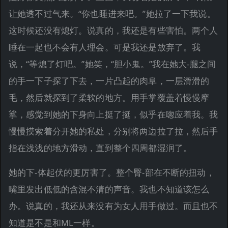
让她透不过气来。“你也睡进来吧。”她拉了一下我说。
这时候还没有熄灯。说真的，我还是有些害怕。两个人
睡在一起也不会有人理会。可是我还是放弃了。我
说，“等熄了灯吧。”她笑，“胆小鬼。”我在她大-腿之间
的手一下子探了下去，一片凸起的肉阜，一层滑滑的
毛，然后就探到了柔软的地方。用手掌覆盖着慢慢摩
挲，感觉到她的下身向上挺了挺，似乎在唿应着我。我
慢慢摸索着分开她的私处，分别将两边拉了拉，然后手
指在浅浅的地方滑动，直到整个四周都湿润了。
她的下-体起伏的更厉害了。整个臀-部在不断的扭动，
嘴里发出低低的含混不清的声音。我也不知道该怎么
办。说真的，我还从来没有为女人用手做过。而且也不
知道是不是和ML一样。