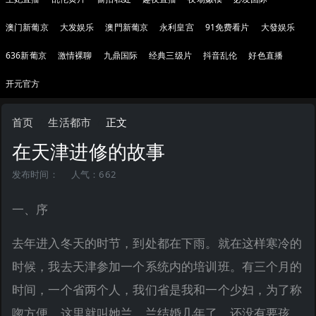
澳门新葡京
大发娱乐
澳門新葡京
永利皇宫
91免费看片
大發娱乐
636新葡京
激情裸聊
九鼎国际
经典三级片
抖音乱伦
好色直播
开元官方
首页
生活都市
正文
在天津进修的故事
发布时间：
人气：662
一、序
去年进入冬天的时节，到处都在下雨。就在这样寒冷的
时候，我去天津参加一个系统内的培训班。有三个月的
时间，一个省两个人，我们省是我和一个少妇，为了称
唿方便，这里就叫她兰。兰结婚几年了，还没有要孩