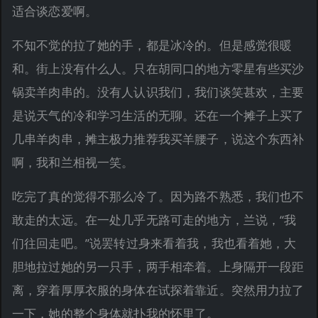
适合谈恋爱啊。
不知不觉的拉了她的手，都是冰冷的。但是感觉很暖
和。街上没有什么人。只在胡同口的地方零星有些买沙
锅卖羊肉串的。没有人认识我们，我们谈笑甚欢，主要
是说天气的冷和学习生活的无聊。还在一个摊子上买了
几串羊肉串，摊主极力推荐我买羊腰子，说这个东西补
啊，我和兰相视一笑。
吃完了真的觉得不那么冷了。因为路不熟悉，我们也不
敢走的太远。在一处几乎无路可走的地方，兰说，“我
们往回走吧。”说罢转过身来看着我，我也看着她，大
胆地拉过她的另一只手，两手相牵着。上身隔开一段距
离，穿着厚厚衣服的身体在试探着靠近。突然用力拉了
一下，她的整个身体就扑我的怀里了。